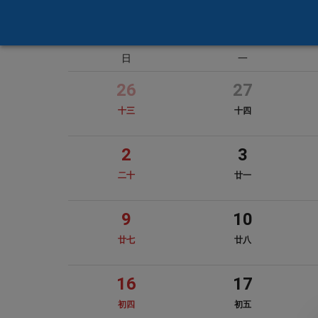
日
一
26
27
十三
十四
2
3
二十
廿一
9
10
廿七
廿八
16
17
初四
初五