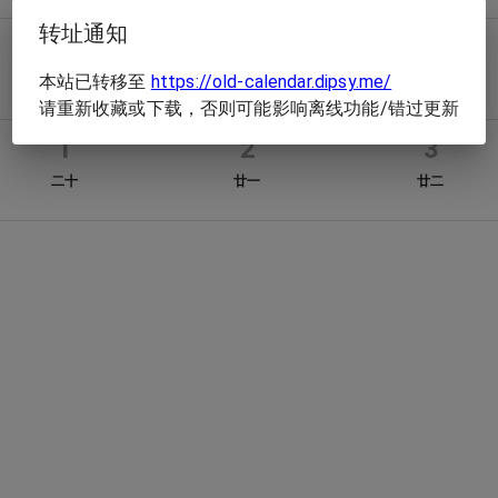
转址通知
25
26
27
本站已转移至
https://old-calendar.dipsy.me/
十三
十四
十五
请重新收藏或下载，否则可能影响离线功能/错过更新
1
2
3
二十
廿一
廿二