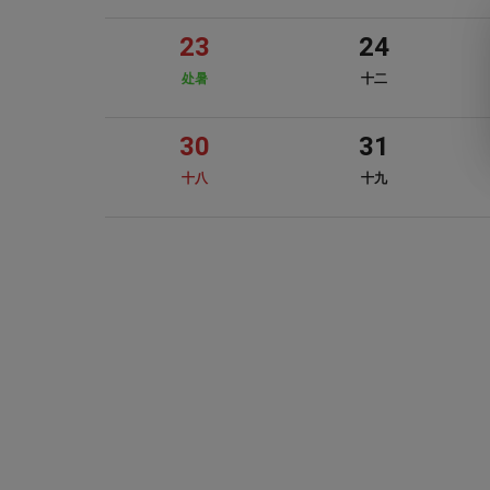
23
24
处暑
十二
30
31
十八
十九